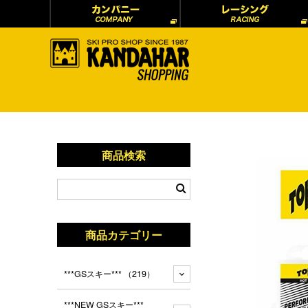
商品検索
商品カテゴリー
***GSスキー***
（219）
***NEW GSスキー***