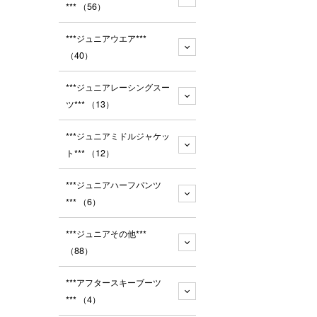
***
（56）
***ジュニアウエア***
（40）
***ジュニアレーシングスー
ツ***
（13）
***ジュニアミドルジャケッ
ト***
（12）
***ジュニアハーフパンツ
***
（6）
***ジュニアその他***
（88）
***アフタースキーブーツ
***
（4）