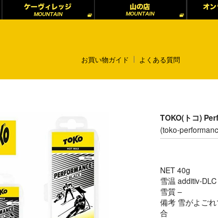
お買い物ガイド
よくある質問
TOKO(トコ) Pe
(toko-performanc
NET 40g
雪温 additiv-DLC
雪質 –
備考 雪がよご
合