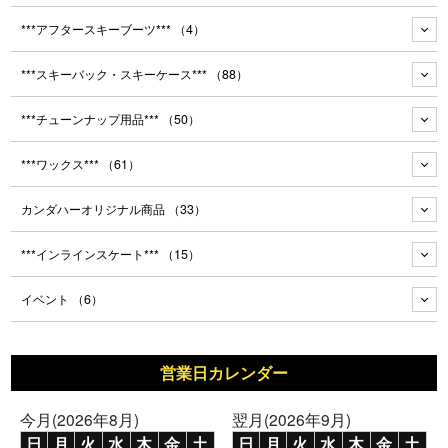
***アフタースキーブーツ***
（4）
***スキーバック・スキーケース***
（88）
***チューンナップ用品***
（50）
***ワックス***
（61）
カンダハーオリジナル商品
（33）
***インラインスケート***
（15）
イベント
（6）
営業日カレンダー
今月(2026年8月)
翌月(2026年9月)
日
月
火
水
木
金
土
日
月
火
水
木
金
土