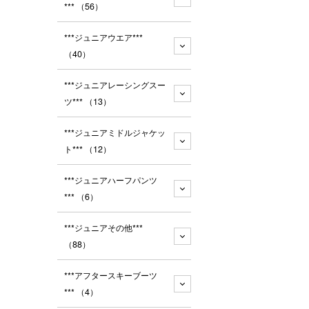
***
（56）
***ジュニアウエア***
（40）
***ジュニアレーシングスー
ツ***
（13）
***ジュニアミドルジャケッ
ト***
（12）
***ジュニアハーフパンツ
***
（6）
***ジュニアその他***
（88）
***アフタースキーブーツ
***
（4）