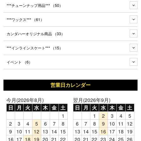
***チューンナップ用品***
（50）
***ワックス***
（61）
カンダハーオリジナル商品
（33）
***インラインスケート***
（15）
イベント
（6）
営業日カレンダー
今月(2026年8月)
翌月(2026年9月)
日
月
火
水
木
金
土
日
月
火
水
木
金
土
1
1
2
3
4
5
2
3
4
5
6
7
8
6
7
8
9
10
11
12
9
10
11
12
13
14
15
13
14
15
16
17
18
19
16
17
18
19
20
21
22
20
21
22
23
24
25
26