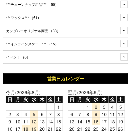
***チューンナップ用品***
（50）
***ワックス***
（61）
カンダハーオリジナル商品
（33）
***インラインスケート***
（15）
イベント
（6）
営業日カレンダー
今月(2026年8月)
翌月(2026年9月)
日
月
火
水
木
金
土
日
月
火
水
木
金
土
1
1
2
3
4
5
2
3
4
5
6
7
8
6
7
8
9
10
11
12
9
10
11
12
13
14
15
13
14
15
16
17
18
19
16
17
18
19
20
21
22
20
21
22
23
24
25
26