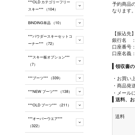
***OLD カテゴリーフリー
予約商品
スキー***
（104）
なります
BINDING単品
（10）
【振込先
***パウダースキーセットコ
銀行名 
ーナー***
（72）
口座番号：
口座名義
***スキー板オプション***
（7）
領収書の
・お買い
***ブーツ***
（339）
・商品発
***NEW ブーツ***
（138）
・メール
送料、お
***OLD ブーツ***
（211）
送料
***オーバーウエア***
（322）