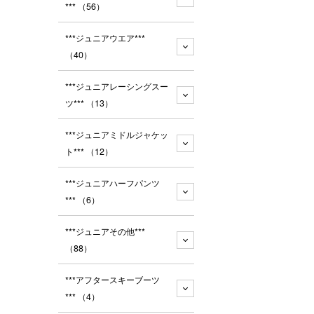
***
（56）
***ジュニアウエア***
（40）
***ジュニアレーシングスー
ツ***
（13）
***ジュニアミドルジャケッ
ト***
（12）
***ジュニアハーフパンツ
***
（6）
***ジュニアその他***
（88）
***アフタースキーブーツ
***
（4）