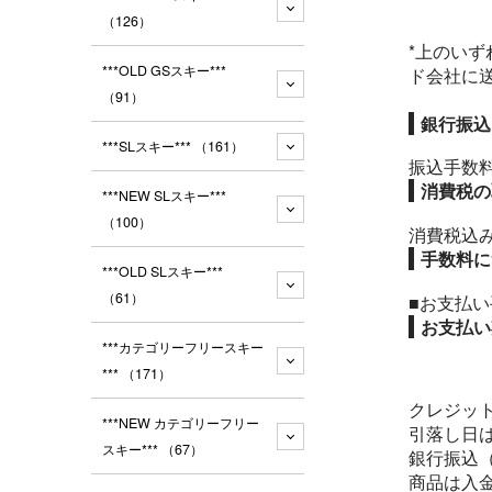
（126）
*上のい
***OLD GSスキー***
ド会社に
（91）
銀行振込
***SLスキー***
（161）
振込手数
消費税の
***NEW SLスキー***
（100）
消費税込
手数料に
***OLD SLスキー***
（61）
■お支払い
お支払い
***カテゴリーフリースキー
***
（171）
クレジッ
***NEW カテゴリーフリー
引落し日
スキー***
（67）
銀行振込
商品は入