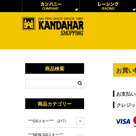
商品検索
お買い
お支払い
商品カテゴリー
クレジッ
***GSスキー***
（217）
***NEW GSスキー***