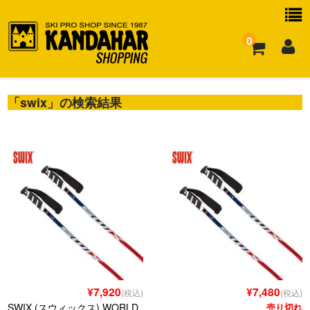
0
「
お買い物ガイド
swix
」の検索結果
よくある質問
¥7,920
¥7,480
(税込)
(税込)
SWIX (スウィックス) WORLD
売り切れ