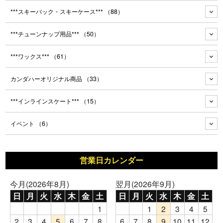
***スキーバック・スキーケース***
（88）
***チューンナップ用品***
（50）
***ワックス***
（61）
カンダハーオリジナル商品
（33）
***インラインスケート***
（15）
イベント
（6）
営業日カレンダー
今月(2026年8月)
翌月(2026年9月)
日
月
火
水
木
金
土
日
月
火
水
木
金
土
1
1
2
3
4
5
2
3
4
5
6
7
8
6
7
8
9
10
11
12