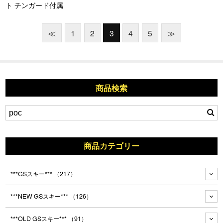
ト チンガード付属
≪
1
2
3
4
5
≫
商品検索
商品カテゴリー
***GSスキー***
（217）
***NEW GSスキー***
（126）
***OLD GSスキー***
（91）