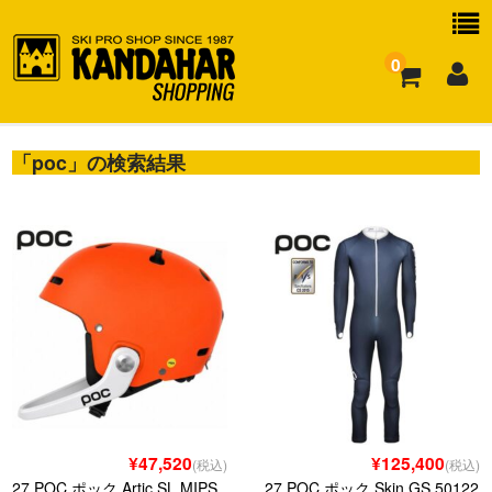
0
「
お買い物ガイド
poc
」の検索結果
よくある質問
¥47,520
¥125,400
(税込)
(税込)
27 POC ポック Artic SL MIPS
27 POC ポック Skin GS 50122