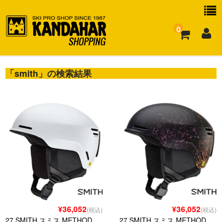
0
「
お買い物ガイド
smith
」の検索結果
よくある質問
¥36,052
¥36,052
(税込)
(税込)
27 SMITH スミス METHOD
27 SMITH スミス METHOD