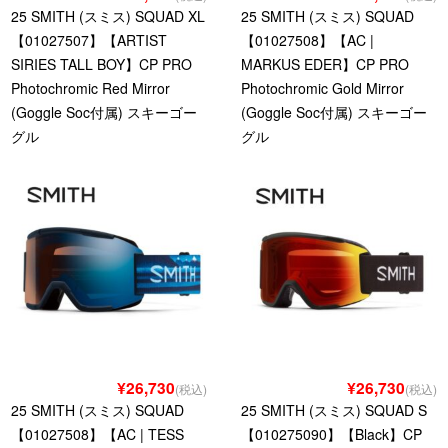
25 SMITH (スミス) SQUAD XL
25 SMITH (スミス) SQUAD
【01027507】【ARTIST
【01027508】【AC |
SIRIES TALL BOY】CP PRO
MARKUS EDER】CP PRO
Photochromic Red Mirror
Photochromic Gold Mirror
(Goggle Soc付属) スキーゴー
(Goggle Soc付属) スキーゴー
グル
グル
¥26,730
¥26,730
(税込)
(税込)
25 SMITH (スミス) SQUAD
25 SMITH (スミス) SQUAD S
【01027508】【AC | TESS
【010275090】【Black】CP