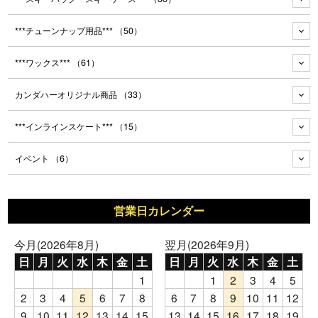
***チューンナップ用品***
（50）
***ワックス***
（61）
カンダハーオリジナル商品
（33）
***インラインスケート***
（15）
イベント
（6）
営業日カレンダー
今月(2026年8月)
翌月(2026年9月)
日
月
火
水
木
金
土
日
月
火
水
木
金
土
1
1
2
3
4
5
2
3
4
5
6
7
8
6
7
8
9
10
11
12
9
10
11
12
13
14
15
13
14
15
16
17
18
19