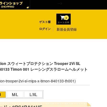
-->
0
ゲスト様
カートの中
ログイン
新規会員登録
ection スウィートプロテクション Trooper 2Vi SL
n 840133 Timon 001 レーシングスラロームヘルメット
ion-trooper-2vi-sl-mips-x-timon-840133-th001)
M
M/L
L/XL