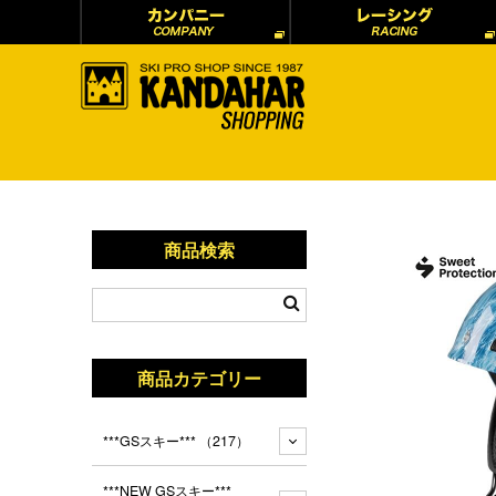
商品検索
商品カテゴリー
***GSスキー***
（217）
***NEW GSスキー***