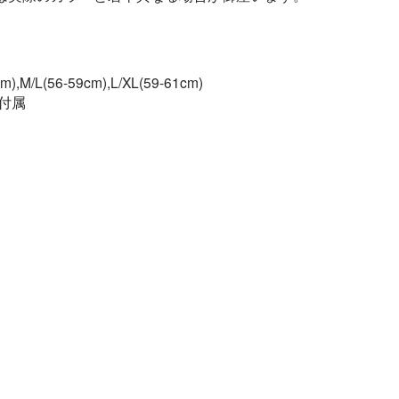
m),M/L(56-59cm),L/XL(59-61cm)
付属