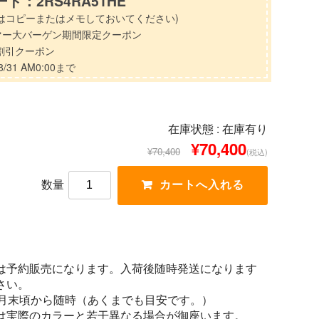
ド：2RS4RA51HE
はコピーまたはメモしておいてください)
マー大バーゲン期間限定クーポン
分割引クーポン
/31 AM0:00まで
在庫状態 :
在庫有り
¥70,400
¥70,400
(税込)
数量
は予約販売になります。入荷後随時発送になります
さい。
1月末頃から随時（あくまでも目安です。）
は実際のカラーと若干異なる場合が御座います。