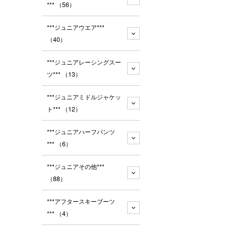
***
（56）
***ジュニアウエア***
（40）
***ジュニアレーシングスー
ツ***
（13）
***ジュニアミドルジャケッ
ト***
（12）
***ジュニアハーフパンツ
***
（6）
***ジュニアその他***
（88）
***アフタースキーブーツ
***
（4）