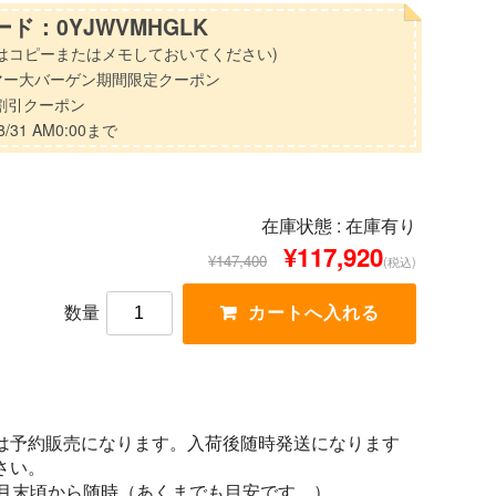
ド：0YJWVMHGLK
はコピーまたはメモしておいてください)
マー大バーゲン期間限定クーポン
分割引クーポン
/31 AM0:00まで
在庫状態 :
在庫有り
¥117,920
¥147,400
(税込)
数量
は予約販売になります。入荷後随時発送になります
さい。
1月末頃から随時（あくまでも目安です。）