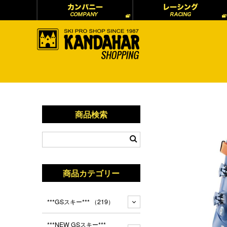
商品検索
商品カテゴリー
***GSスキー***
（219）
***NEW GSスキー***