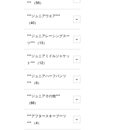
***
（56）
***ジュニアウエア***
（40）
***ジュニアレーシングスー
ツ***
（13）
***ジュニアミドルジャケッ
ト***
（12）
***ジュニアハーフパンツ
***
（6）
***ジュニアその他***
（88）
***アフタースキーブーツ
***
（4）