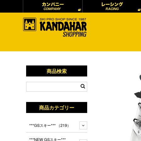
商品検索
商品カテゴリー
***GSスキー***
（219）
***NEW GSスキー***