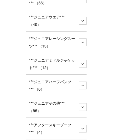
***
（56）
***ジュニアウエア***
（40）
***ジュニアレーシングスー
ツ***
（13）
***ジュニアミドルジャケッ
ト***
（12）
***ジュニアハーフパンツ
***
（6）
***ジュニアその他***
（88）
***アフタースキーブーツ
***
（4）