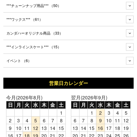
***チューンナップ用品***
（50）
***ワックス***
（61）
カンダハーオリジナル商品
（33）
***インラインスケート***
（15）
イベント
（6）
営業日カレンダー
今月(2026年8月)
翌月(2026年9月)
日
月
火
水
木
金
土
日
月
火
水
木
金
土
1
1
2
3
4
5
2
3
4
5
6
7
8
6
7
8
9
10
11
12
9
10
11
12
13
14
15
13
14
15
16
17
18
19
16
17
18
19
20
21
22
20
21
22
23
24
25
26