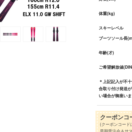
体重(kg)
スキーレベル
ブーツソール長(m
年齢(才)
ご希望解放値(DIN
＊上記記入が不十
合取り付け発送が
い場合が御座いま
クーポンコー
(クーポンコード
早期受注会＆サ