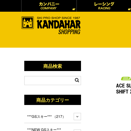
商品検索
商品カテゴリー
***GSスキー***
（217）
***NEW GSスキー***