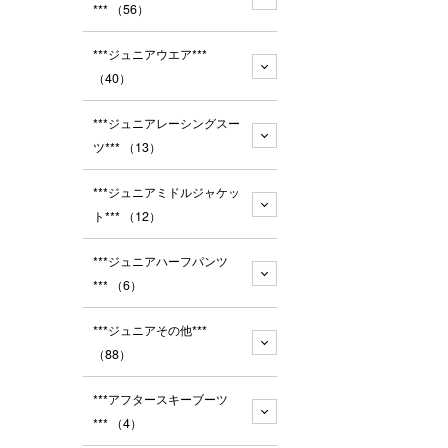
***
（56）
***ジュニアウエア***
（40）
***ジュニアレーシングスー
ツ***
（13）
***ジュニアミドルジャケッ
ト***
（12）
***ジュニアハーフパンツ
***
（6）
***ジュニアその他***
（88）
***アフタースキーブーツ
***
（4）