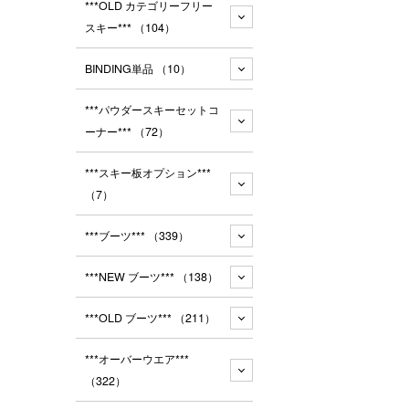
***OLD カテゴリーフリー
スキー***
（104）
BINDING単品
（10）
***パウダースキーセットコ
ーナー***
（72）
***スキー板オプション***
（7）
***ブーツ***
（339）
***NEW ブーツ***
（138）
***OLD ブーツ***
（211）
***オーバーウエア***
（322）