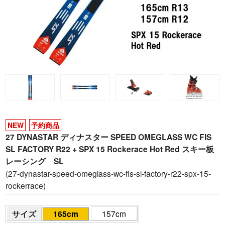
NEW
予約商品
27 DYNASTAR ディナスター SPEED OMEGLASS WC FIS
SL FACTORY R22 + SPX 15 Rockerace Hot Red スキー板
レーシング SL
(27-dynastar-speed-omeglass-wc-fis-sl-factory-r22-spx-15-
rockerrace)
サイズ
165cm
157cm