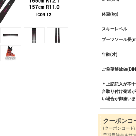
体重(kg)
スキーレベル
ブーツソール長(m
年齢(才)
ご希望解放値(DIN
＊上記記入が不十
合取り付け発送が
い場合が御座いま
クーポンコー
(クーポンコード
早期受注会＆サ