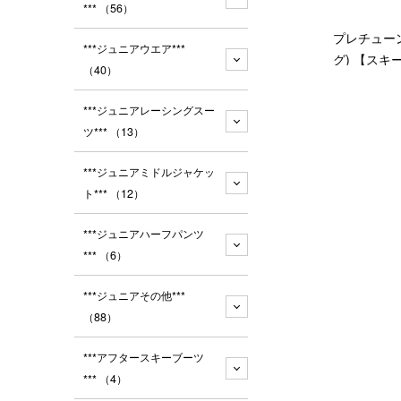
***
（56）
プレチュー
***ジュニアウエア***
グ) 【ス
（40）
***ジュニアレーシングスー
ツ***
（13）
***ジュニアミドルジャケッ
ト***
（12）
***ジュニアハーフパンツ
***
（6）
***ジュニアその他***
（88）
***アフタースキーブーツ
***
（4）