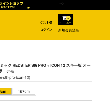
-->
0
ゲスト様
カートの中
ログイン
新規会員登録
トミック REDSTER S9i PRO + ICON 12 スキー板 オー
礎 デモ
r-s9i-pro-icon-12)
5cm
157cm