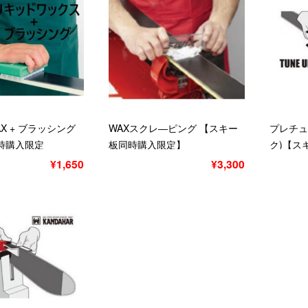
X + ブラッシング
WAXスクレ―ピング 【スキー
プレチュ
時購入限定
板同時購入限定】
ク)【ス
ベーシッ
¥1,650
¥3,300