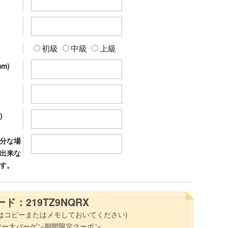
初級
中級
上級
m)
)
分な場
出来な
す。
ド：219TZ9NQRX
はコピーまたはメモしておいてください)
マー大バーゲン期間限定クーポン