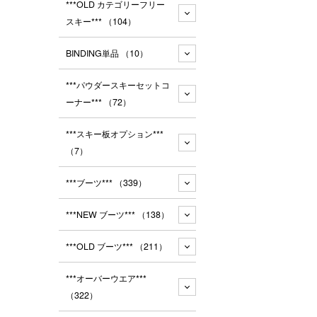
***OLD カテゴリーフリー
スキー***
（104）
BINDING単品
（10）
***パウダースキーセットコ
ーナー***
（72）
***スキー板オプション***
（7）
***ブーツ***
（339）
***NEW ブーツ***
（138）
***OLD ブーツ***
（211）
***オーバーウエア***
（322）