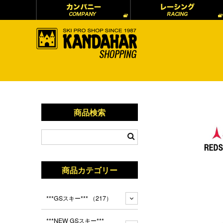
商品検索
商品カテゴリー
***GSスキー***
（217）
***NEW GSスキー***