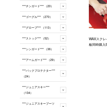
***チンガード***
（20）
***ゴーグル***
（270）
***グローブ***
（113）
***ストック***
（52）
WAXスクレ
板同時購入
***シンガード***
（36）
***アームガード***
（29）
***バックプロテクター***
（24）
***ジュニアスキー***
（134）
***ジュニアスキーブーツ