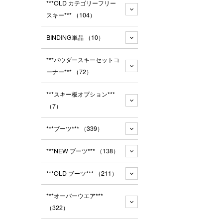
***OLD カテゴリーフリー
スキー***
（104）
BINDING単品
（10）
***パウダースキーセットコ
ーナー***
（72）
***スキー板オプション***
（7）
***ブーツ***
（339）
***NEW ブーツ***
（138）
***OLD ブーツ***
（211）
***オーバーウエア***
（322）