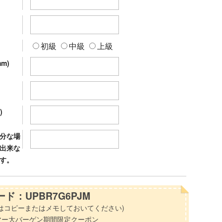
初級
中級
上級
m)
)
分な場
出来な
す。
ド：UPBR7G6PJM
はコピーまたはメモしておいてください)
マー大バーゲン期間限定クーポン