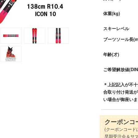
体重(kg)
スキーレベル
ブーツソール長(m
年齢(才)
ご希望解放値(DIN
＊上記記入が不十
合取り付け発送が
い場合が御座いま
クーポンコー
(クーポンコード
早期受注会＆サ