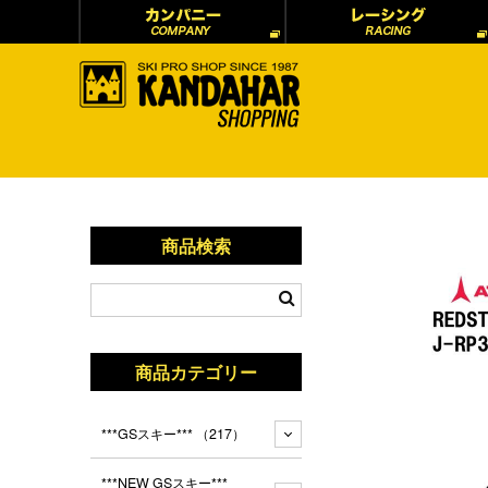
商品検索
商品カテゴリー
***GSスキー***
（217）
***NEW GSスキー***