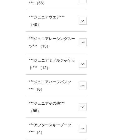
***
（56）
***ジュニアウエア***
（40）
***ジュニアレーシングスー
ツ***
（13）
***ジュニアミドルジャケッ
ト***
（12）
***ジュニアハーフパンツ
***
（6）
***ジュニアその他***
（88）
***アフタースキーブーツ
***
（4）