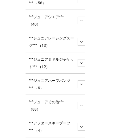
***
（56）
***ジュニアウエア***
（40）
***ジュニアレーシングスー
ツ***
（13）
***ジュニアミドルジャケッ
ト***
（12）
***ジュニアハーフパンツ
***
（6）
***ジュニアその他***
（88）
***アフタースキーブーツ
***
（4）