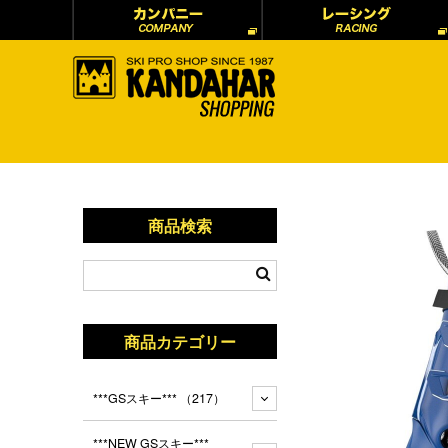
商品検索
商品カテゴリー
***GSスキー***
（217）
***NEW GSスキー***