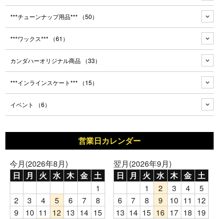
***チューンナップ用品***
（50）
***ワックス***
（61）
カンダハーオリジナル商品
（33）
***インラインスケート***
（15）
イベント
（6）
営業日カレンダー
今月(2026年8月)
翌月(2026年9月)
日
月
火
水
木
金
土
日
月
火
水
木
金
土
1
1
2
3
4
5
2
3
4
5
6
7
8
6
7
8
9
10
11
12
9
10
11
12
13
14
15
13
14
15
16
17
18
19