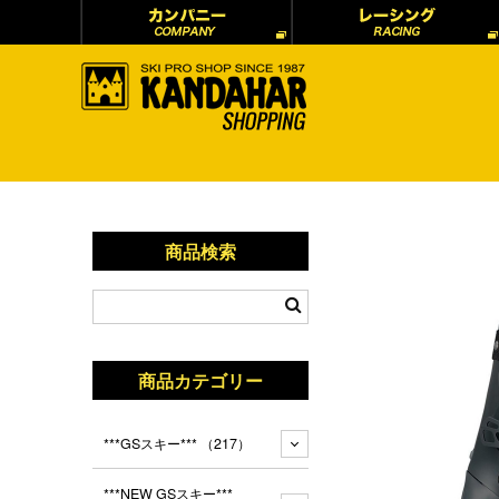
商品検索
商品カテゴリー
***GSスキー***
（217）
***NEW GSスキー***