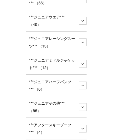
***
（56）
***ジュニアウエア***
（40）
***ジュニアレーシングスー
ツ***
（13）
***ジュニアミドルジャケッ
ト***
（12）
***ジュニアハーフパンツ
***
（6）
***ジュニアその他***
（88）
***アフタースキーブーツ
***
（4）