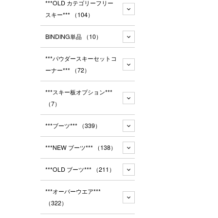
***OLD カテゴリーフリー
スキー***
（104）
BINDING単品
（10）
***パウダースキーセットコ
ーナー***
（72）
***スキー板オプション***
（7）
***ブーツ***
（339）
***NEW ブーツ***
（138）
***OLD ブーツ***
（211）
***オーバーウエア***
（322）