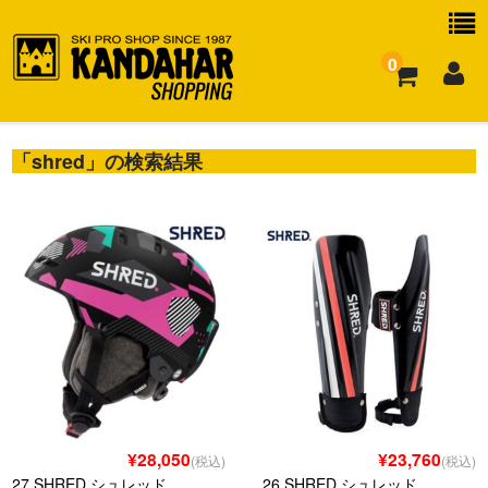
0
「
お買い物ガイド
shred
」の検索結果
よくある質問
¥28,050
¥23,760
(税込)
(税込)
27 SHRED シュレッド
26 SHRED シュレッド