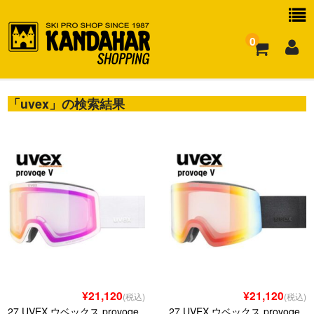
0
「
お買い物ガイド
uvex
」の検索結果
よくある質問
¥21,120
¥21,120
(税込)
(税込)
27 UVEX ウベックス provoqe
27 UVEX ウベックス provoqe