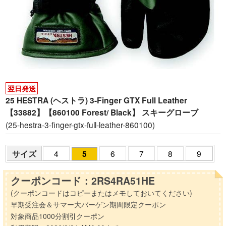
翌日発送
25 HESTRA (ヘストラ) 3-Finger GTX Full Leather
【33882】【860100 Forest/ Black】 スキーグローブ
(25-hestra-3-finger-gtx-full-leather-860100)
サイズ
4
5
6
7
8
9
クーポンコード：2RS4RA51HE
(クーポンコードはコピーまたはメモしておいてください)
早期受注会＆サマー大バーゲン期間限定クーポン
対象商品1000分割引クーポン