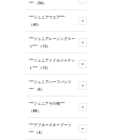
***
（56）
***ジュニアウエア***
（40）
***ジュニアレーシングスー
ツ***
（13）
***ジュニアミドルジャケッ
ト***
（12）
***ジュニアハーフパンツ
***
（6）
***ジュニアその他***
（88）
***アフタースキーブーツ
***
（4）