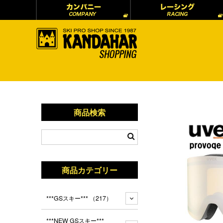
商品検索
商品カテゴリー
***GSスキー***
（217）
***NEW GSスキー***