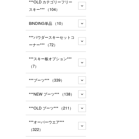
***OLD カテゴリーフリー
スキー***
（104）
BINDING単品
（10）
***パウダースキーセットコ
ーナー***
（72）
***スキー板オプション***
（7）
***ブーツ***
（339）
***NEW ブーツ***
（138）
***OLD ブーツ***
（211）
***オーバーウエア***
（322）