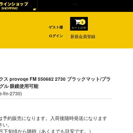
-->
0
ゲスト様
カートの中
ログイン
新規会員登録
クス provoqe FM 550682 2730 ブラックマット/プラ
グル 眼鏡使用可能
e-fm-2730)
は予約販売になります。入荷後随時発送になります
さい。
1月下旬頃から随時（あくまでも目安です。）