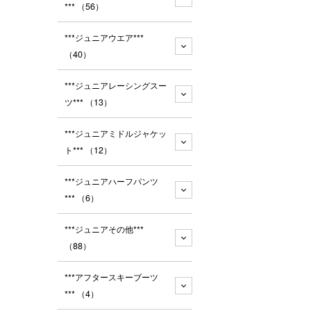
***
（56）
***ジュニアウエア***
（40）
***ジュニアレーシングスー
ツ***
（13）
***ジュニアミドルジャケッ
ト***
（12）
***ジュニアハーフパンツ
***
（6）
***ジュニアその他***
（88）
***アフタースキーブーツ
***
（4）