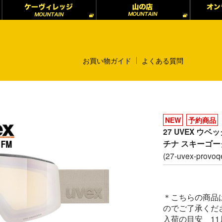
お買い物ガイド
よくある質問
NEW
予約商品
27 UVEX ウベッ
チナ スキーゴー
(27-uvex-provoq
＊こちらの商品
のでご了承くだ
入荷の目安 1